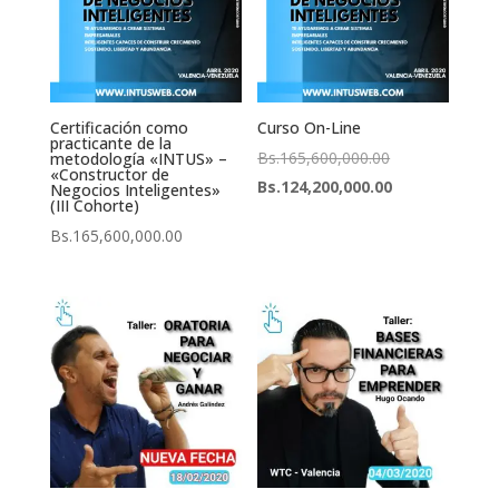
Certificación como
Curso On-Line
practicante de la
El
Bs.
165,600,000.00
metodología «INTUS» –
«Constructor de
precio
El
Bs.
124,200,000.00
Negocios Inteligentes»
(III Cohorte)
original
precio
Bs.
165,600,000.00
era:
actual
Bs.165,600,000
es:
Bs.124,200,000