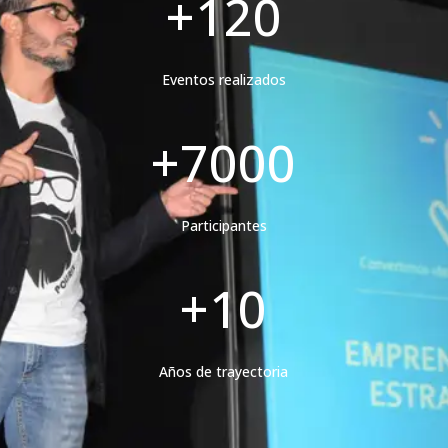
+120
Eventos realizados
+7000
Participantes
+10
Años de trayectoria