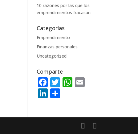
10 razones por las que los
emprendimientos fracasan
Categorías
Emprendimiento
Finanzas personales
Uncategorized
Comparte
F
T
W
E
a
w
h
m
Li
C
c
it
at
ai
n
o
e
te
s
l
k
m
b
r
A
e
p
o
p
dI
ar