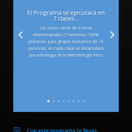
El Programa se ejecutará en
7 clases...
Las clases serán de 4 horas
intersemanales (7 semanas) 100%
prácticas, para grupos exclusivos de 10
personas, en cada clase se desarrollará
una estrategia de la Metodología Intus.
b
Con este programa te llevas: