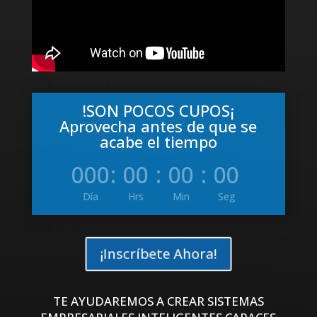
!SON POCOS CUPOS¡
Aprovecha antes de que se
acabe el tiempo
000
:
00
:
00
:
00
Día
Hrs
Min
Seg
¡Inscríbete Ahora!
TE AYUDAREMOS A CREAR SISTEMAS