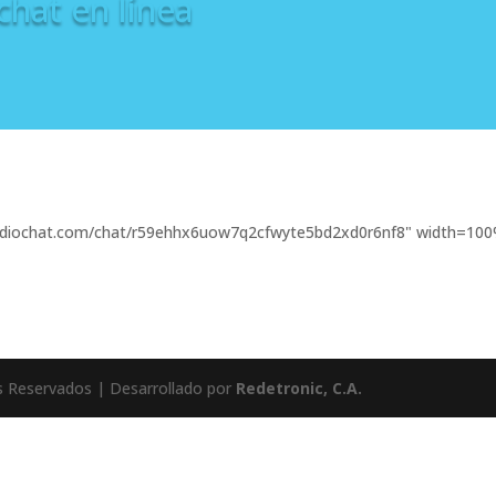
chat en línea
.tidiochat.com/chat/r59ehhx6uow7q2cfwyte5bd2xd0r6nf8" width=100
s Reservados | Desarrollado por
Redetronic, C.A.